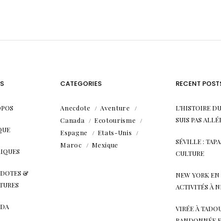
S
CATEGORIES
RECENT POST
OPOS
Anecdote
Aventure
L’HISTOIRE DU
SUIS PAS ALL
Canada
Ecotourisme
QUE
Espagne
Etats-Unis
SÉVILLE : TA
Maroc
Mexique
IQUES
CULTURE
DOTES &
NEW YORK EN H
TURES
ACTIVITÉS À 
ADA
VIRÉE À TADOU
RANDONNÉE E